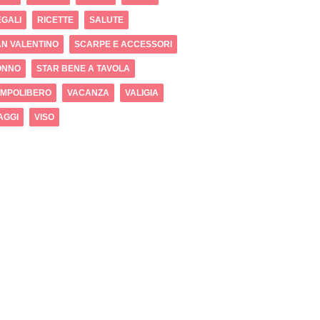
GALI
RICETTE
SALUTE
N VALENTINO
SCARPE E ACCESSORI
ONNO
STAR BENE A TAVOLA
EMPOLIBERO
VACANZA
VALIGIA
AGGI
VISO