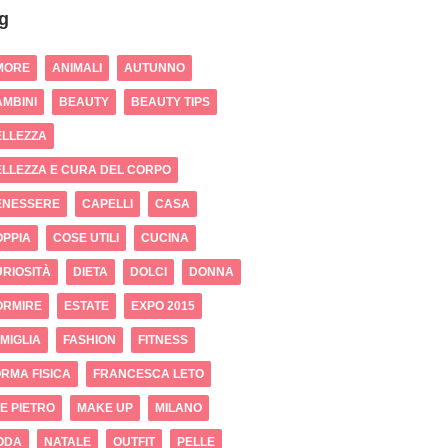
g
MORE
ANIMALI
AUTUNNO
MBINI
BEAUTY
BEAUTY TIPS
ELLEZZA
LLEZZA E CURA DEL CORPO
ENESSERE
CAPELLI
CASA
OPPIA
COSE UTILI
CUCINA
RIOSITÀ
DIETA
DOLCI
DONNA
ORMIRE
ESTATE
EXPO 2015
MIGLIA
FASHION
FITNESS
RMA FISICA
FRANCESCA LETO
 E PIETRO
MAKE UP
MILANO
ODA
NATALE
OUTFIT
PELLE