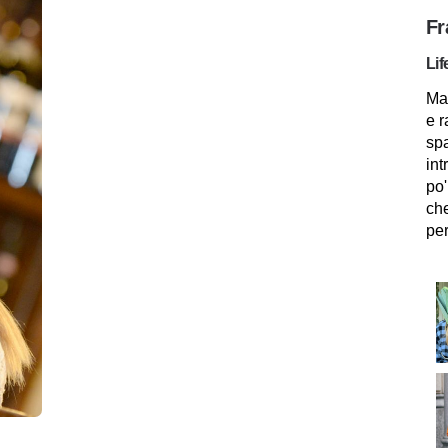
Fr
Lif
Mam
e r
spa
int
po'
che
per