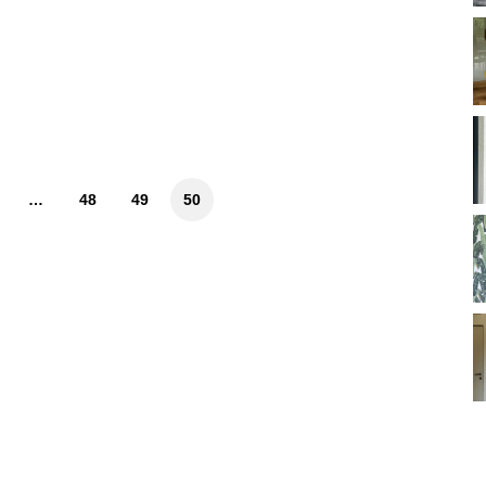
…
48
49
50