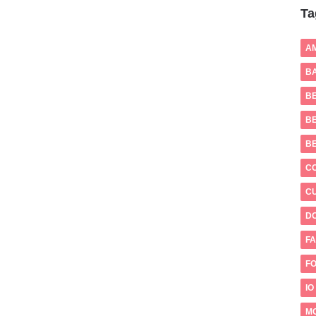
Ta
A
BA
B
BE
B
C
CU
D
FA
FO
IO
M