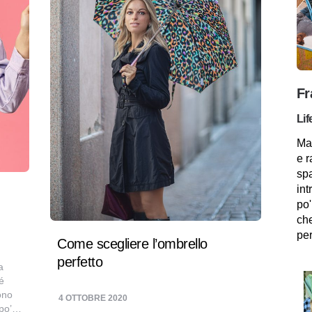
Fr
Lif
Mam
e r
spa
int
po'
che
per
Come scegliere l’ombrello
perfetto
a
ché
cono
4 OTTOBRE 2020
n po’…