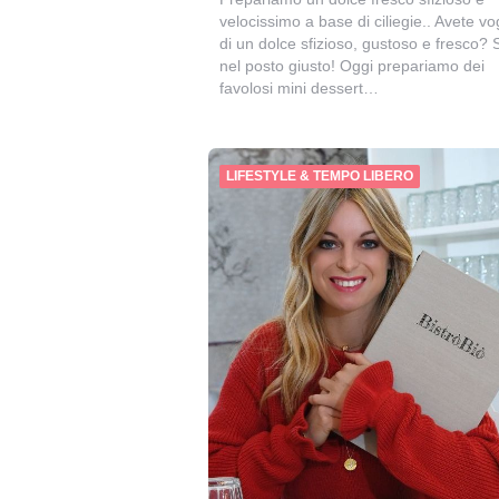
velocissimo a base di ciliegie.. Avete vo
di un dolce sfizioso, gustoso e fresco? 
nel posto giusto! Oggi prepariamo dei
favolosi mini dessert…
LIFESTYLE & TEMPO LIBERO