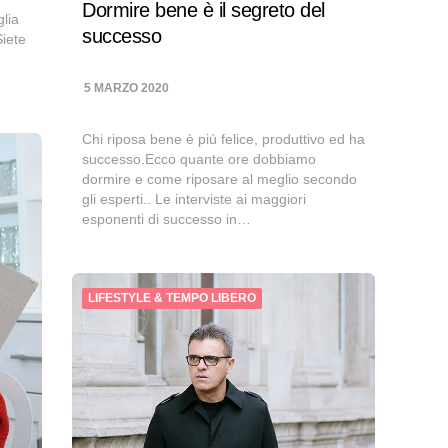
Dormire bene è il segreto del
glia
successo
Siete
5 MARZO 2020
Chi riposa bene è più felice, produttivo ed ha
successo.Ecco quante ore dobbiamo
dormire e come riposare al meglio secondo
gli esperti.. Le interviste ai maggiori
esponenti di successo in…
LIFESTYLE & TEMPO LIBERO