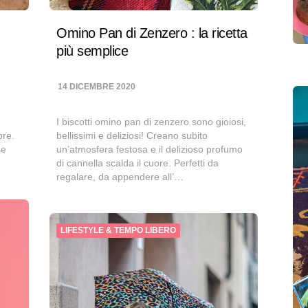
Omino Pan di Zenzero : la ricetta
più semplice
14 DICEMBRE 2020
I biscotti omino pan di zenzero sono gioiosi,
bre.
bellissimi e deliziosi! Creano subito
se
un’atmosfera festosa e il delizioso profumo
di cannella scalda il cuore. Perfetti da
regalare, da appendere all’…
LIFESTYLE & TEMPO LIBERO