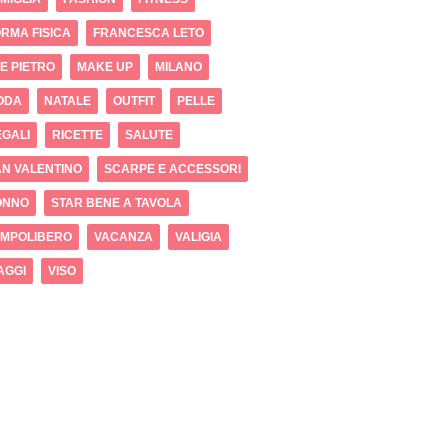
RMA FISICA
FRANCESCA LETO
 E PIETRO
MAKE UP
MILANO
ODA
NATALE
OUTFIT
PELLE
GALI
RICETTE
SALUTE
N VALENTINO
SCARPE E ACCESSORI
ONNO
STAR BENE A TAVOLA
EMPOLIBERO
VACANZA
VALIGIA
AGGI
VISO