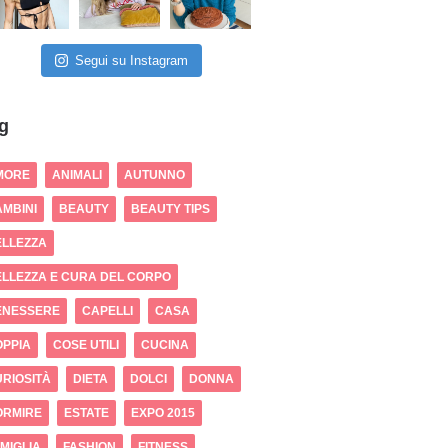
Segui su Instagram
g
MORE
ANIMALI
AUTUNNO
MBINI
BEAUTY
BEAUTY TIPS
ELLEZZA
LLEZZA E CURA DEL CORPO
ENESSERE
CAPELLI
CASA
OPPIA
COSE UTILI
CUCINA
RIOSITÀ
DIETA
DOLCI
DONNA
ORMIRE
ESTATE
EXPO 2015
MIGLIA
FASHION
FITNESS