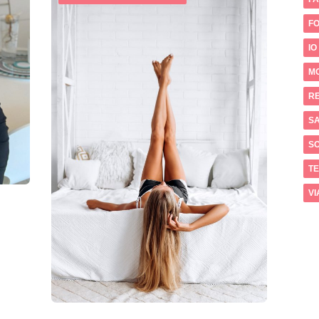
FO
IO
M
RE
SA
S
T
VI