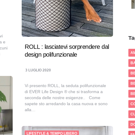
vi
Ta
a e
ROLL : lasciatevi sorprendere dal
lcuni
A
design polifunzionale
i
BA
3 LUGLIO 2020
B
BE
Vi presento ROLL, la seduta polifunzionale
di EVER Life Design ® che si trasforma a
B
seconda delle nostre esigenze.. Come
sapete sto arredando la casa nuova e sono
C
alla…
CU
D
LIFESTYLE & TEMPO LIBERO
FA