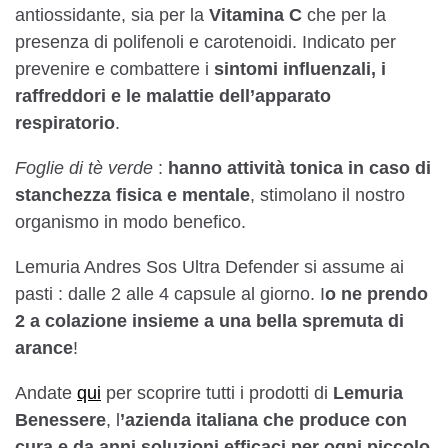
antiossidante, sia per la
Vitamina C
che per la
presenza di polifenoli e carotenoidi. Indicato per
prevenire e combattere i
sintomi influenzali, i
raffreddori e le malattie dell’apparato
respiratorio
.
Foglie di tè verde
:
hanno attività tonica in caso di
stanchezza fisica e mentale
, stimolano il nostro
organismo in modo benefico.
Lemuria Andres Sos Ultra Defender si assume ai
pasti : dalle 2 alle 4 capsule al giorno. I
o ne prendo
2 a colazione insieme a una bella spremuta di
arance
!
Andate
qui
per scoprire tutti i prodotti di
Lemuria
Benessere
, l
’azienda italiana che produce con
cura e da anni soluzioni efficaci per ogni piccolo