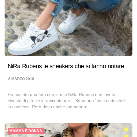
NiRa Rubens le sneakers che si fanno notare
8 MARZO 2018
Ho postato una foto con le mie NiRa Rubens e mi avete
chiesto di più: ve le racconto qui… Sono una “tacco addicted” ,
lo confesso. Però devo anche ammettere…
MAMMA E DONNA