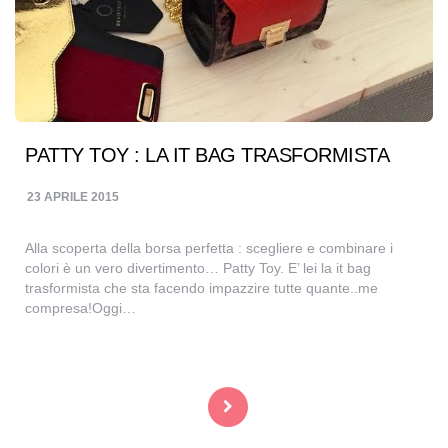
PATTY TOY : LA IT BAG TRASFORMISTA
23 APRILE 2015
Alla scoperta della borsa perfetta : scegliere e combinare i
colori è un vero divertimento… Patty Toy. E’ lei la it bag
trasformista che sta facendo impazzire tutte quante..me
compresa!Oggi…
Navigazione
articoli