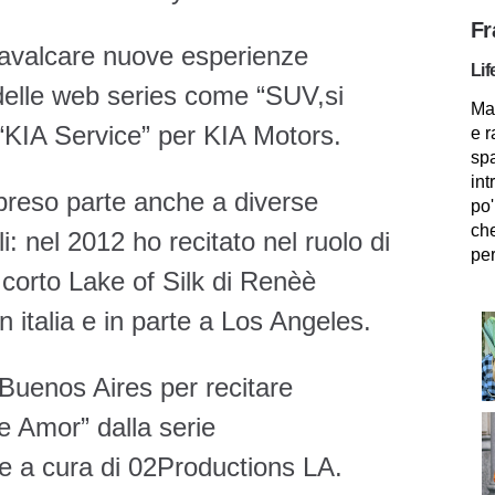
Fr
 cavalcare nuove esperienze
Lif
e delle web series come “SUV,si
Mam
 “KIA Service” per KIA Motors.
e r
spa
int
preso parte anche a diverse
po'
che
i: nel 2012 ho recitato nel ruolo di
per
l corto Lake of Silk di Renèè
n italia e in parte a Los Angeles.
Buenos Aires per recitare
de Amor” dalla serie
 a cura di 02Productions LA.