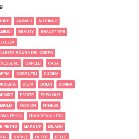
g
MORE
ANIMALI
AUTUNNO
MBINI
BEAUTY
BEAUTY TIPS
ELLEZZA
LLEZZA E CURA DEL CORPO
ENESSERE
CAPELLI
CASA
OPPIA
COSE UTILI
CUCINA
RIOSITÀ
DIETA
DOLCI
DONNA
ORMIRE
ESTATE
EXPO 2015
MIGLIA
FASHION
FITNESS
RMA FISICA
FRANCESCA LETO
 E PIETRO
MAKE UP
MILANO
ODA
NATALE
OUTFIT
PELLE