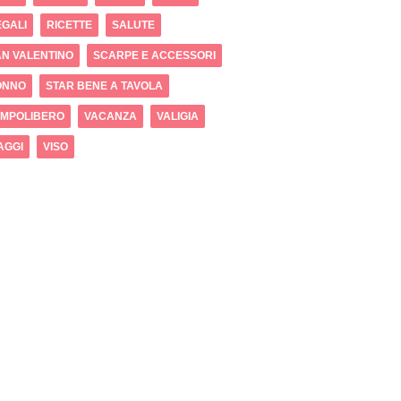
GALI
RICETTE
SALUTE
N VALENTINO
SCARPE E ACCESSORI
ONNO
STAR BENE A TAVOLA
EMPOLIBERO
VACANZA
VALIGIA
AGGI
VISO