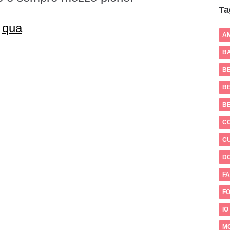
Ta
e
qua
A
BA
B
BE
B
C
CU
D
FA
FO
IO
M