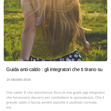
Guida anti-caldo : gli integratori che ti tirano su
25 GIUGNO 2018
Che caldo! E che stanchezza! Ecco la mia guida agli integratori
che funzionano davvero per combattere la spossatezza. Che il
grande caldo ci faccia sentire stanche è piuttosto normale,
ma…