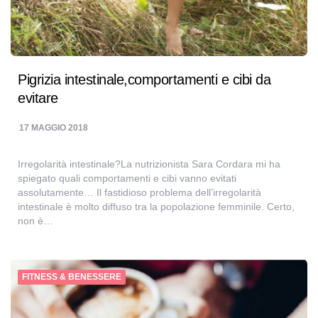
Pigrizia intestinale,comportamenti e cibi da
evitare
17 MAGGIO 2018
Irregolarità intestinale?La nutrizionista Sara Cordara mi ha
spiegato quali comportamenti e cibi vanno evitati
assolutamente… Il fastidioso problema dell’irregolarità
intestinale è molto diffuso tra la popolazione femminile. Certo,
non è…
FITNESS & BENESSERE