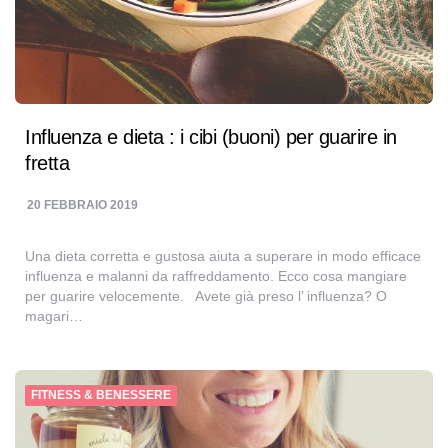
Influenza e dieta : i cibi (buoni) per guarire in
fretta
20 FEBBRAIO 2019
Una dieta corretta e gustosa aiuta a superare in modo efficace
influenza e malanni da raffreddamento. Ecco cosa mangiare
per guarire velocemente. Avete già preso l’ influenza? O
magari…
FITNESS & BENESSERE