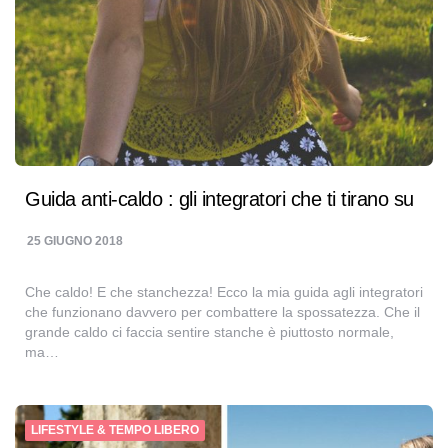
Guida anti-caldo : gli integratori che ti tirano su
25 GIUGNO 2018
Che caldo! E che stanchezza! Ecco la mia guida agli integratori
che funzionano davvero per combattere la spossatezza. Che il
grande caldo ci faccia sentire stanche è piuttosto normale,
ma…
LIFESTYLE & TEMPO LIBERO