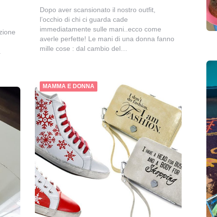
Dopo aver scansionato il nostro outfit,
l’occhio di chi ci guarda cade
immediatamente sulle mani..ecco come
azione
averle perfette! Le mani di una donna fanno
mille cose : dal cambio del…
a
MAMMA E DONNA