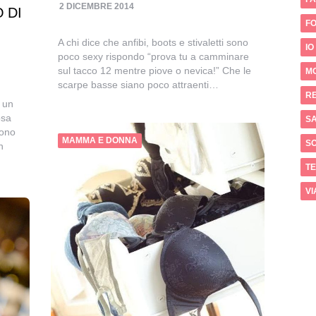
2 DICEMBRE 2014
 DI
FO
A chi dice che anfibi, boots e stivaletti sono
IO
poco sexy rispondo “prova tu a camminare
sul tacco 12 mentre piove o nevica!” Che le
M
scarpe basse siano poco attraenti…
RE
 un
osa
SA
Sono
MAMMA E DONNA
S
n
T
VI