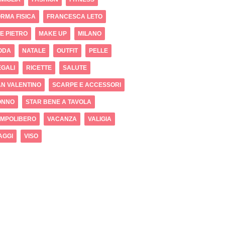
RMA FISICA
FRANCESCA LETO
 E PIETRO
MAKE UP
MILANO
ODA
NATALE
OUTFIT
PELLE
GALI
RICETTE
SALUTE
N VALENTINO
SCARPE E ACCESSORI
ONNO
STAR BENE A TAVOLA
EMPOLIBERO
VACANZA
VALIGIA
AGGI
VISO