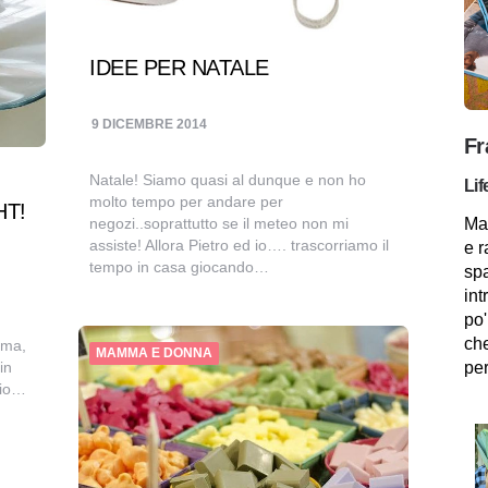
IDEE PER NATALE
9 DICEMBRE 2014
Fr
Natale! Siamo quasi al dunque e non ho
Lif
molto tempo per andare per
HT!
negozi..soprattutto se il meteo non mi
Mam
assiste! Allora Pietro ed io…. trascorriamo il
e r
tempo in casa giocando…
spa
int
po'
che
mma,
MAMMA E DONNA
in
per
mio…