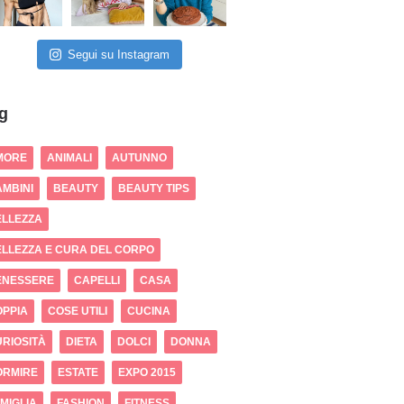
Segui su Instagram
g
MORE
ANIMALI
AUTUNNO
MBINI
BEAUTY
BEAUTY TIPS
ELLEZZA
LLEZZA E CURA DEL CORPO
ENESSERE
CAPELLI
CASA
OPPIA
COSE UTILI
CUCINA
RIOSITÀ
DIETA
DOLCI
DONNA
ORMIRE
ESTATE
EXPO 2015
MIGLIA
FASHION
FITNESS