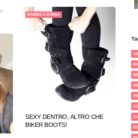
no
MAMMA E DONNA
Ta
A
BA
B
BE
B
C
SEXY DENTRO, ALTRO CHE
CU
BIKER BOOTS!
D
FA