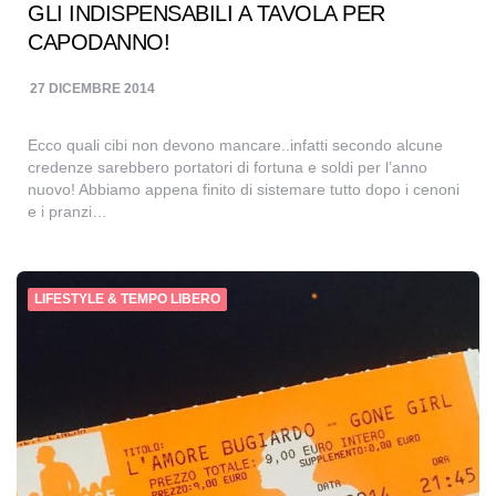
GLI INDISPENSABILI A TAVOLA PER
CAPODANNO!
27 DICEMBRE 2014
Ecco quali cibi non devono mancare..infatti secondo alcune
credenze sarebbero portatori di fortuna e soldi per l’anno
nuovo! Abbiamo appena finito di sistemare tutto dopo i cenoni
e i pranzi…
LIFESTYLE & TEMPO LIBERO