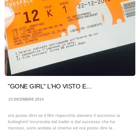
"GONE GIRL" L'HO VISTO E…
23 DICEMBRE 2014
ora posso dirvi se il film rispecchia davvero il successo ai
botteghini! Incuriosita dal trailer e dal successo che ha
riscosso, sono andata al cinema ed ora posso dire la…