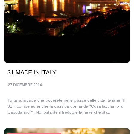
31 MADE IN ITALY!
27 DICEMBRE 2014
Tutta la musica che troverete nelle piazze delle città Italiane! Il
31 incombe ed anche la classica domanda “Cosa facciamo a
Capodanno?”. Nonostante il freddo e la neve che sta…