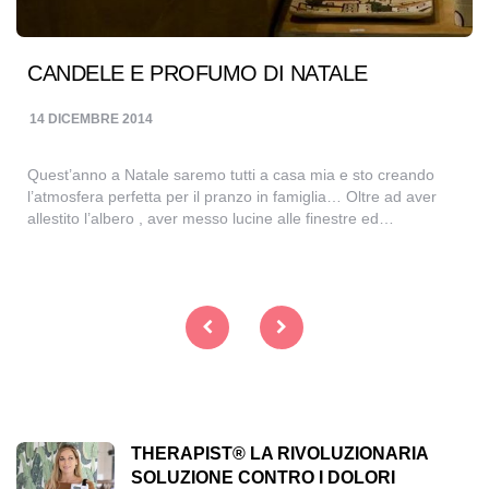
CANDELE E PROFUMO DI NATALE
14 DICEMBRE 2014
Quest’anno a Natale saremo tutti a casa mia e sto creando
l’atmosfera perfetta per il pranzo in famiglia… Oltre ad aver
allestito l’albero , aver messo lucine alle finestre ed…
Navigazione
articoli
THERAPIST® LA RIVOLUZIONARIA
SOLUZIONE CONTRO I DOLORI