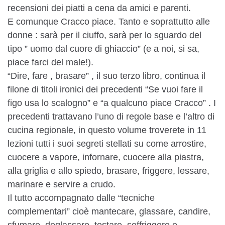
recensioni dei piatti a cena da amici e parenti.
E comunque Cracco piace. Tanto e soprattutto alle
donne : sarà per il ciuffo, sarà per lo sguardo del
tipo ” uomo dal cuore di ghiaccio” (e a noi, si sa,
piace farci del male!).
“Dire, fare , brasare” , il suo terzo libro, continua il
filone di titoli ironici dei precedenti “Se vuoi fare il
figo usa lo scalogno” e “a qualcuno piace Cracco” . I
precedenti trattavano l’uno di regole base e l’altro di
cucina regionale, in questo volume troverete in 11
lezioni tutti i suoi segreti stellati su come arrostire,
cuocere a vapore, infornare, cuocere alla piastra,
alla griglia e allo spiedo, brasare, friggere, lessare,
marinare e servire a crudo.
Il tutto accompagnato dalle “tecniche
complementari” cioè mantecare, glassare, candire,
sfumare, deglassare, tostare, soffriggere e