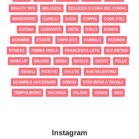
BEAUTY TIPS
BELLEZZA
BELLEZZA E CURA DEL CORPO
BENESSERE
CAPELLI
CASA
COPPIA
COSE UTILI
CUCINA
CURIOSITÀ
DIETA
DOLCI
DONNA
DORMIRE
ESTATE
EXPO 2015
FAMIGLIA
FASHION
FITNESS
FORMA FISICA
FRANCESCA LETO
IO E PIETRO
MAKE UP
MILANO
MODA
NATALE
OUTFIT
PELLE
REGALI
RICETTE
SALUTE
SAN VALENTINO
SCARPE E ACCESSORI
SONNO
STAR BENE A TAVOLA
TEMPOLIBERO
VACANZA
VALIGIA
VIAGGI
VISO
Instagram