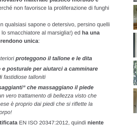
rché non favorisce la proliferazione di funghi
on qualsiasi sapone o detersivo, persino quelli
lo smacchiatore al marsiglia!) ed
ha una
a rendono unica
:
steriori
proteggono il tallone e le dita
 e posturale per aiutarci a camminare
fastidiose talloniti
aggianti” che massaggiano il piede
un vero trattamento di bellezza visto che
e è proprio dai piedi che si riflette la
corpo!
ificata
EN ISO 20347:2012, quindi
niente