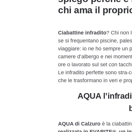
chi ama il prop
Ciabattine infradito
? Chi non 
se si frequentano piscine, pal
viaggiare: io ne ho sempre un pa
camere d’albergo e nei momenti
ore o lavorato sul set con tacchi
Le infradito perfette sono stra-c
che le trasformano in veri e pro
AQUA l’infradi
AQUA di Calzuro
è la ciabatti
realizzata in EVARITE®, un i