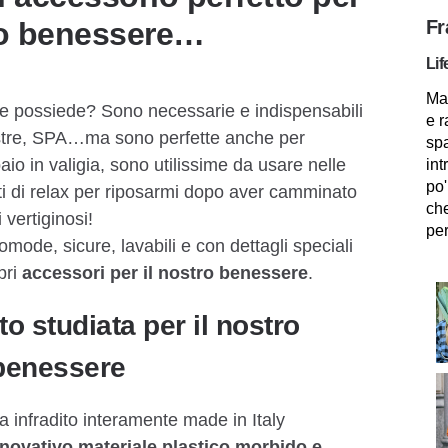
rio benessere…
Fr
Lif
Mam
le possiede? Sono necessarie e indispensabili
e r
estre, SPA…ma sono perfette anche per
spa
io in valigia, sono utilissime da usare nelle
int
po'
 di relax per riposarmi dopo aver camminato
che
 vertiginosi!
per
omode, sicure, lavabili e con dettagli speciali
pri
accessori per il nostro benessere
.
to studiata per il nostro
benessere
na infradito interamente made in Italy
nnovativo materiale plastico morbido e