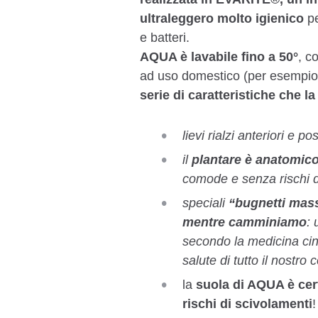
ultraleggero molto igienico
pe
e batteri.
AQUA è lavabile fino a 50°
, c
ad uso domestico (per esempio 
serie di caratteristiche che l
lievi rialzi anteriori e po
il
plantare è anatomico
comode e senza rischi di 
speciali
“bugnetti mass
mentre camminiamo
: 
secondo la medicina cines
salute di tutto il nostro 
la
suola di AQUA è cert
rischi di scivolamenti
!