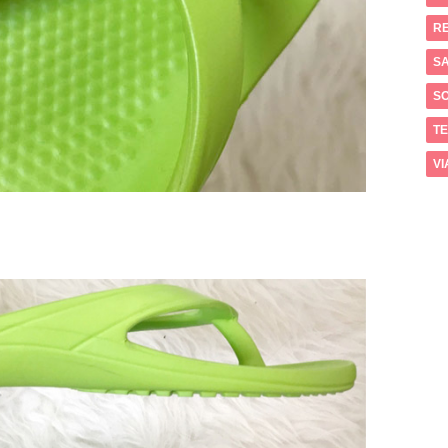
RE
SA
S
T
VI