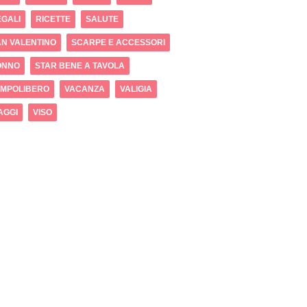
GALI
RICETTE
SALUTE
N VALENTINO
SCARPE E ACCESSORI
ONNO
STAR BENE A TAVOLA
EMPOLIBERO
VACANZA
VALIGIA
AGGI
VISO