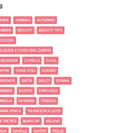
g
MORE
ANIMALI
AUTUNNO
MBINI
BEAUTY
BEAUTY TIPS
ELLEZZA
LLEZZA E CURA DEL CORPO
ENESSERE
CAPELLI
CASA
OPPIA
COSE UTILI
CUCINA
RIOSITÀ
DIETA
DOLCI
DONNA
ORMIRE
ESTATE
EXPO 2015
MIGLIA
FASHION
FITNESS
RMA FISICA
FRANCESCA LETO
 E PIETRO
MAKE UP
MILANO
ODA
NATALE
OUTFIT
PELLE