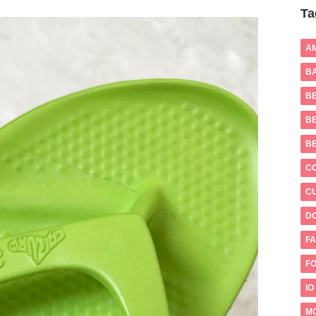
Ta
A
BA
B
BE
B
C
CU
D
FA
FO
IO
M