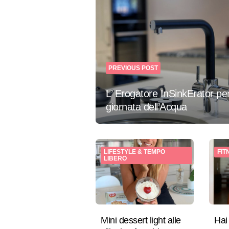
Post
navigation
PREVIOUS POST
L’ Erogatore InSinkErator per
giornata dell’Acqua
LIFESTYLE & TEMPO
FIT
LIBERO
Mini dessert light alle
Hai