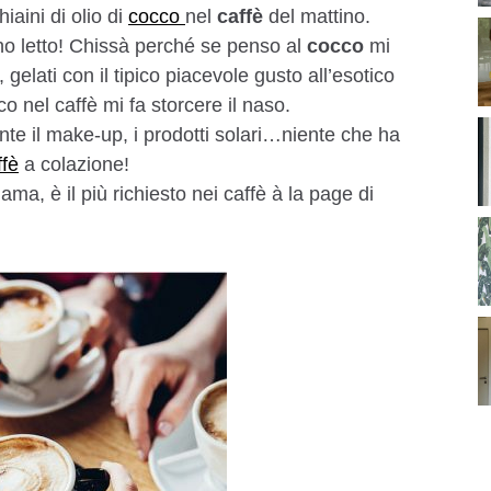
iaini di olio di
cocco
nel
caffè
del mattino.
ho letto! Chissà perché se penso al
cocco
mi
 gelati con il tipico piacevole gusto all’esotico
co nel caffè mi fa storcere il naso.
nte il make-up, i prodotti solari…niente che ha
ffè
a colazione!
iama, è il più richiesto nei caffè à la page di