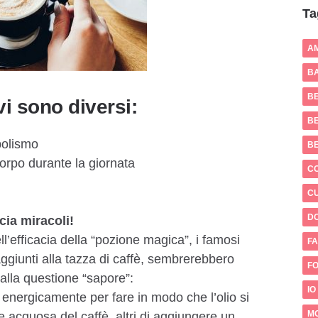
Ta
A
BA
B
vi sono diversi:
BE
bolismo
B
corpo durante la giornata
C
CU
D
ia miracoli!
l’efficacia della “pozione magica”, i famosi
FA
aggiunti alla tazza di caffè, sembrerebbero
FO
 alla questione “sapore”:
IO
 energicamente per fare in modo che l’olio si
M
 acquosa del caffè, altri di aggiungere un