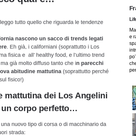
Fr
Lif
leggo tutto quello che riguarda le tendenze
Mam
e r
ifornia nascono un sacco di trends legati
spa
ere
. Eh già, i californiani (soprattutto i Los
int
a fisica e all’ healthy food, e l’ultimo trend
po'
ma già molto diffuso tanto che i
n parecchi
che
per
ova abitudine mattutina
(soprattutto perché
ul fisico!)
 mattutina dei Los Angelini
 un corpo perfetto…
una nuovo tipo di corsa o di macchinario da
ori strada: