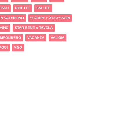
GALI
RICETTE
SALUTE
N VALENTINO
SCARPE E ACCESSORI
ONNO
STAR BENE A TAVOLA
EMPOLIBERO
VACANZA
VALIGIA
AGGI
VISO