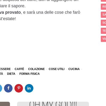
iare il sapore.
RE
 va provato
, e sarà una delle cose che farò
SA
t’estate!
S
T
VI
ESSERE
CAFFÈ
COLAZIONE
COSE UTILI
CUCINA
TÀ
DIETA
FORMA FISICA