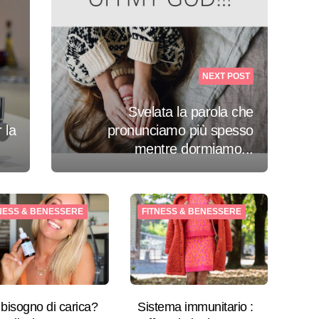
NEXT POST
Svelata la parola che
 la
pronunciamo più spesso
mentre dormiamo...
NESS & BENESSERE
FITNESS & BENESSERE
 bisogno di carica?
Sistema immunitario :