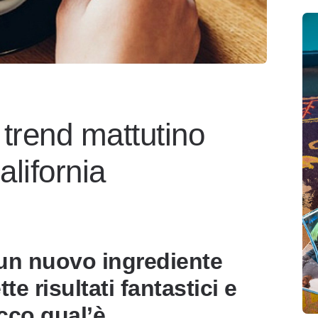
l trend mattutino
alifornia
un nuovo ingrediente
e risultati fantastici e
 Ecco qual’è…