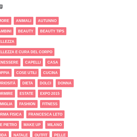
g
MORE
ANIMALI
AUTUNNO
MBINI
BEAUTY
BEAUTY TIPS
ELLEZZA
LLEZZA E CURA DEL CORPO
ENESSERE
CAPELLI
CASA
OPPIA
COSE UTILI
CUCINA
RIOSITÀ
DIETA
DOLCI
DONNA
ORMIRE
ESTATE
EXPO 2015
MIGLIA
FASHION
FITNESS
RMA FISICA
FRANCESCA LETO
 E PIETRO
MAKE UP
MILANO
ODA
NATALE
OUTFIT
PELLE