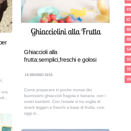
FO
IO
M
RE
per
SA
Ghiaccioli alla
frutta:semplici,freschi e golosi
S
T
14 GIUGNO 2016
VI
ì,
Come preparare in poche mosse dei
’ ora
buonissimi ghiaccioli fragola e banana..con i
coli…
vostri bambini. Con l’estate si ha voglia di
snack leggeri e freschi a base di frutta, così
oggi io…