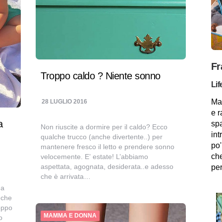
Fr
Troppo caldo ? Niente sonno
Lif
Mam
28 LUGLIO 2016
e r
a
spa
Non riuscite a dormire per il caldo? Ecco
int
qualche trucco (anche divertente..) per
po'
mantenere fresco il letto e prendere sonno
che
velocemente. E’ estate! L’abbiamo
aspettata, agognata, desiderata..e adesso
per
che è arrivata…
ga
nche
oppo
MAMMA E DONNA
o