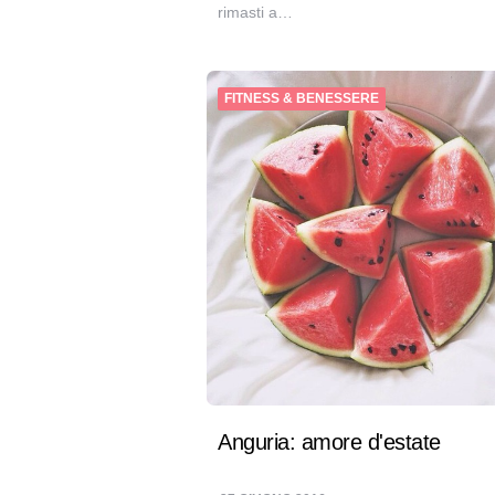
rimasti a…
FITNESS & BENESSERE
Anguria: amore d'estate