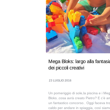
Mega Bloks: largo alla fantasi
dei piccoli creativi
23 LUGLIO 2016
Un pomeriggio di sole,la piscina e i Me
Bloks..cosa avrà creato Pietro? E c’è a
un fantastico concorso.. Oggi faceva tr
caldo per andare in spiaggia, così siam