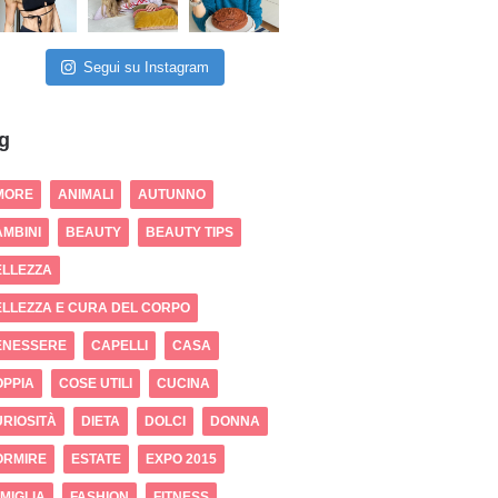
Segui su Instagram
g
MORE
ANIMALI
AUTUNNO
MBINI
BEAUTY
BEAUTY TIPS
ELLEZZA
LLEZZA E CURA DEL CORPO
ENESSERE
CAPELLI
CASA
OPPIA
COSE UTILI
CUCINA
RIOSITÀ
DIETA
DOLCI
DONNA
ORMIRE
ESTATE
EXPO 2015
MIGLIA
FASHION
FITNESS