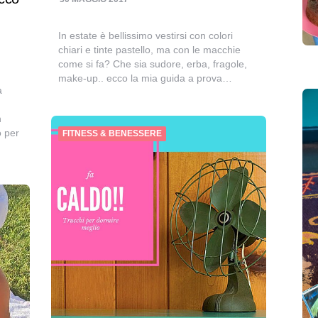
In estate è bellissimo vestirsi con colori
chiari e tinte pastello, ma con le macchie
come si fa? Che sia sudore, erba, fragole,
make-up.. ecco la mia guida a prova…
a
n
o per
FITNESS & BENESSERE