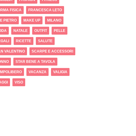
RMA FISICA
FRANCESCA LETO
 E PIETRO
MAKE UP
MILANO
ODA
NATALE
OUTFIT
PELLE
GALI
RICETTE
SALUTE
N VALENTINO
SCARPE E ACCESSORI
ONNO
STAR BENE A TAVOLA
EMPOLIBERO
VACANZA
VALIGIA
AGGI
VISO