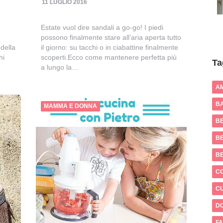
11 LUGLIO 2016
Estate vuol dire sandali a go-go! I piedi
possono finalmente stare all’aria aperta tutto
il giorno: su tacchi o in ciabattine finalmente
della
scoperti.Ecco come mantenere perfetta più
hi
Ta
a lungo la…
A
BA
MAMMA E DONNA
B
BE
B
C
CU
D
FA