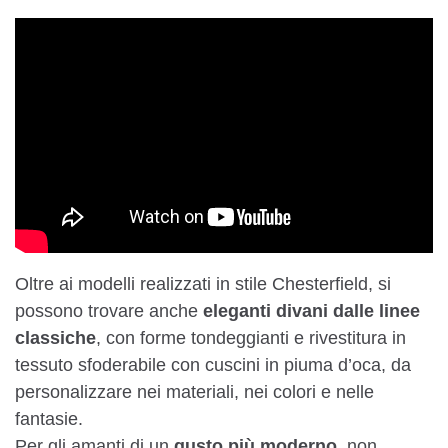
Oltre ai modelli realizzati in stile Chesterfield, si
possono trovare anche
eleganti divani dalle linee
classiche
, con forme tondeggianti e rivestitura in
tessuto sfoderabile con cuscini in piuma d’oca, da
personalizzare nei materiali, nei colori e nelle
fantasie.
Per gli amanti di un
gusto più moderno
, non