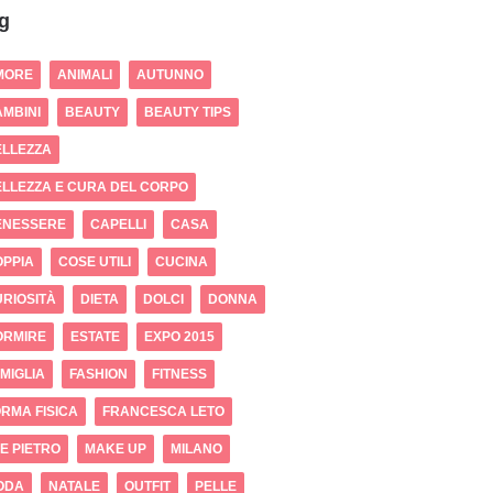
g
MORE
ANIMALI
AUTUNNO
MBINI
BEAUTY
BEAUTY TIPS
ELLEZZA
LLEZZA E CURA DEL CORPO
ENESSERE
CAPELLI
CASA
OPPIA
COSE UTILI
CUCINA
RIOSITÀ
DIETA
DOLCI
DONNA
ORMIRE
ESTATE
EXPO 2015
MIGLIA
FASHION
FITNESS
RMA FISICA
FRANCESCA LETO
 E PIETRO
MAKE UP
MILANO
ODA
NATALE
OUTFIT
PELLE