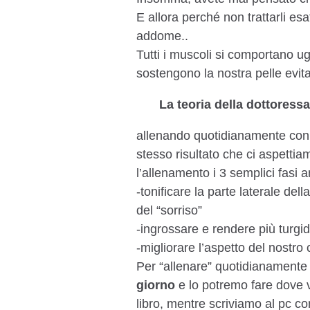
E allora perché non trattarli e
addome..
Tutti i muscoli si comportano ug
sostengono la nostra pelle evit
La teoria della dottoress
allenando quotidianamente con B
stesso risultato che ci aspettia
l’allenamento i 3 semplici fasi 
-tonificare la parte laterale de
del “sorriso”
-ingrossare e rendere più turgido
-migliorare l’aspetto del nostro
Per “allenare” quotidianamente 
giorno
e lo potremo fare dove v
libro, mentre scriviamo al pc c