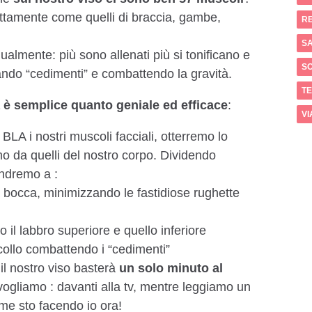
sattamente come quelli di braccia, gambe,
RE
SA
ualmente: più sono allenati più si tonificano e
S
ando “cedimenti” e combattendo la gravità.
T
a è semplice quanto geniale ed efficace
:
VI
LA i nostri muscoli facciali, otterremo lo
mo da quelli del nostro corpo. Dividendo
andremo a :
lla bocca, minimizzando le fastidiose rughette
 il labbro superiore e quello inferiore
 collo combattendo i “cedimenti”
il nostro viso basterà
un solo minuto al
ogliamo : davanti alla tv, mentre leggiamo un
ome sto facendo io ora!