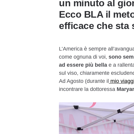
un minuto al gior
Ecco BLA il meto
efficace che sta
L’America è sempre all’avanguar
come ognuna di voi,
sono semp
ad essere più bella
e a rallent
sul viso, chiaramente escludend
Ad Agosto (durante il
mio viagg
incontrare la dottoressa
Maryam