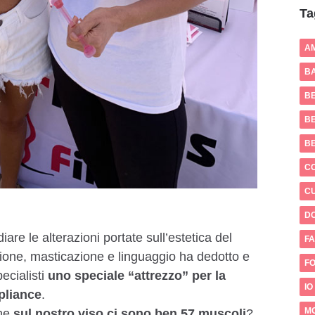
Ta
A
BA
B
BE
B
C
CU
D
iare le alterazioni portate sull’estetica del
FA
azione, masticazione e linguaggio ha dedotto e
FO
ecialisti
uno speciale “attrezzo” per la
IO
ppliance
.
M
che
sul nostro viso ci sono ben 57 muscoli
?