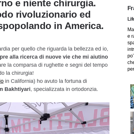
no e niente chirurgia.
Fr
do rivoluzionario ed
Lif
 spopolando in America.
Mam
e r
spa
dia per quello che riguarda la bellezza ed io,
int
po'
re alla ricerca di nuove vie che mi aiutino
che
are la comparsa di rughette e segni del tempo
per
o la chirurgia!
io
in California) ho avuto la fortuna di
 Bakhtiyari
, specializzata in ortodonzia.