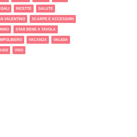
GALI
RICETTE
SALUTE
N VALENTINO
SCARPE E ACCESSORI
ONNO
STAR BENE A TAVOLA
EMPOLIBERO
VACANZA
VALIGIA
AGGI
VISO