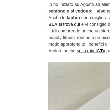
Io ho iniziato ad Agosto ad al
sentono e si vedono
: il
viso
ap
Anche le
labbra
sono migliorat
BLA
si trova qui
e vi consiglio d
Il Kit comprende anche un siero
beauty fitness routine e un picc
modo approfondito i benefici di
Andate anche
sulla mia IGTv
pe