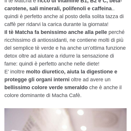
Il tè Matcha è
ricco di vitamine B1, B2 e C, beta-
carotene, sali minerali, polifenoli e caffeina
..
quindi è perfetto anche al posto della solita tazza di
caffè per ridarvi la carica durante la giornata!
Il tè Matcha fa benissimo anche alla pelle
perché
ricchissimo di antiossidanti, ne contiene molti di più
del semplice tè verde e ha anche un’ottima funzione
detox oltre ad aiutare a ridurre la sensazione di
fame: quindi è perfetto anche nelle diete!
E’ inoltre
molto diuretico, aiuta la digestione e
protegge gli organi interni
oltre ad avere un
bellissimo colore verde smeraldo
che è anche il
colore dominante di Macha Cafè.