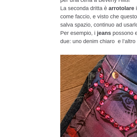
per una cena a Beverly Hills!
La seconda dritta è
arrotolare
i
come faccio, e visto che quest
salva spazio, continuo ad usarlo
Per esempio, i
jeans
possono es
due: uno denim chiaro e l’altro