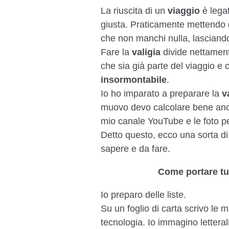
La riuscita di un
viaggio
è lega
giusta. Praticamente mettendo 
che non manchi nulla, lasciando
Fare la
valigia
divide nettament
che sia già parte del viaggio e
insormontabile
.
Io ho imparato a preparare la
v
muovo devo calcolare bene anche 
mio canale YouTube e le foto per
Detto questo, ecco una sorta d
sapere e da fare.
Come portare tu
Io preparo delle liste.
Su un foglio di carta scrivo le mi
tecnologia. Io immagino lettera