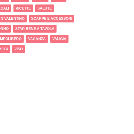
GALI
RICETTE
SALUTE
N VALENTINO
SCARPE E ACCESSORI
ONNO
STAR BENE A TAVOLA
EMPOLIBERO
VACANZA
VALIGIA
AGGI
VISO