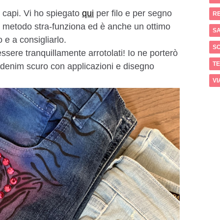
 capi. Vi ho spiegato
qui
per filo e per segno
RE
o metodo stra-funziona ed è anche un ottimo
SA
 e a consigliarlo.
S
sere tranquillamente arrotolati! Io ne porterò
T
 denim scuro con applicazioni e disegno
VI