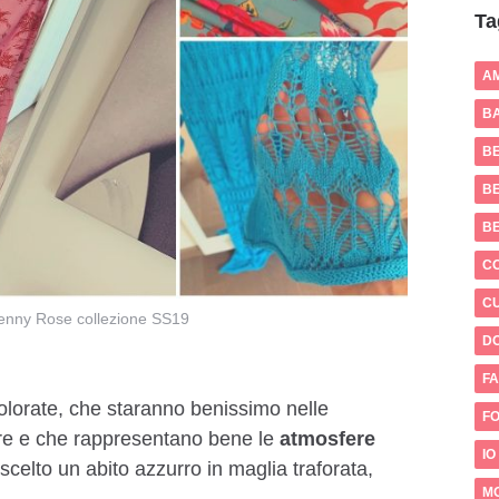
Ta
A
BA
B
BE
B
C
CU
Denny Rose collezione SS19
D
FA
olorate, che staranno benissimo nelle
FO
are e che rappresentano bene le
atmosfere
IO
scelto un abito azzurro in maglia traforata,
M