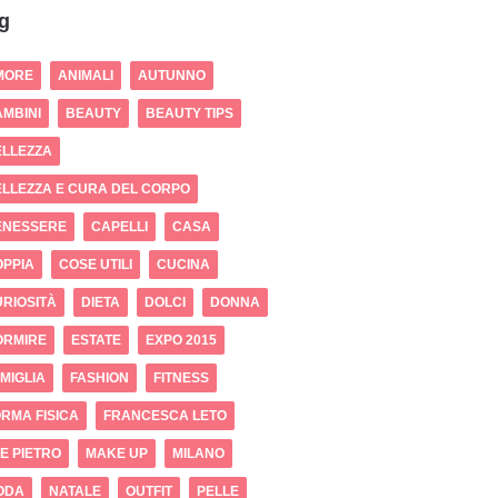
g
MORE
ANIMALI
AUTUNNO
MBINI
BEAUTY
BEAUTY TIPS
ELLEZZA
LLEZZA E CURA DEL CORPO
ENESSERE
CAPELLI
CASA
OPPIA
COSE UTILI
CUCINA
RIOSITÀ
DIETA
DOLCI
DONNA
ORMIRE
ESTATE
EXPO 2015
MIGLIA
FASHION
FITNESS
RMA FISICA
FRANCESCA LETO
 E PIETRO
MAKE UP
MILANO
ODA
NATALE
OUTFIT
PELLE