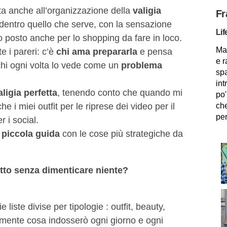
ta anche all’organizzazione della
valigia
Fr
dentro quello che serve, con la sensazione
Lif
 posto anche per lo shopping da fare in loco.
Mam
e i pareri: c’è
chi ama prepararla
e pensa
e r
 chi ogni volta lo vede come un
problema
spa
int
aligia perfetta
, tenendo conto che quando mi
po'
i miei outfit per le riprese dei video per il
che
per
 i social.
i
piccola guida
con le cose più strategiche da
tto senza dimenticare niente?
e liste divise per tipologie : outfit, beauty,
lmente cosa indosserò ogni giorno e ogni