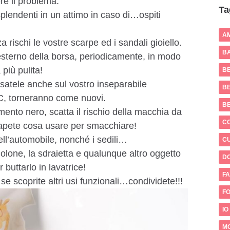
ere il problema.
Ta
lendenti in un attimo in caso di…ospiti
A
 rischi le vostre scarpe ed i sandali gioiello.
BA
’esterno della borsa, periodicamente, in modo
più pulita!
B
satele anche sul vostro inseparabile
BE
 PC, torneranno come nuovi.
B
mento nero, scatta il rischio della macchia da
C
apete cosa usare per smacchiare!
ell’automobile, nonché i sedili…
CU
giolone, la sdraietta e qualunque altro oggetto
D
uttarlo in lavatrice!
FA
se scoprite altri usi funzionali…condividete!!!
FO
IO
M