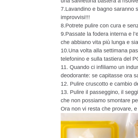
una salviettina basterà a risolv
7.Lavandino e bagno saranno sp
improvvisi!!!
8.Potrete pulire con cura e senza
9.Passate la fodera interna e l
che abbiano vita più lunga e sia 
10.Una volta alla settimana pas
telefonino e sulla tastiera del
11. Quando ci infiliamo un indu
deodorante: se capitasse ora s
12. Pulire cruscotto e cambio d
13. Pulire il passeggino, il seg
che non possiamo smontare per b
Ora non vi resta che provare, e 