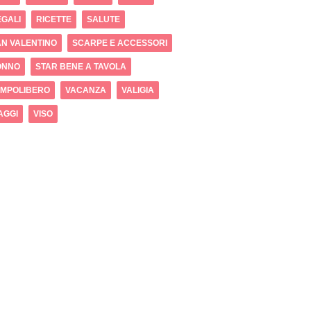
GALI
RICETTE
SALUTE
N VALENTINO
SCARPE E ACCESSORI
ONNO
STAR BENE A TAVOLA
EMPOLIBERO
VACANZA
VALIGIA
AGGI
VISO