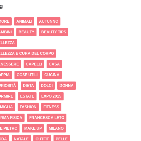
g
MORE
ANIMALI
AUTUNNO
MBINI
BEAUTY
BEAUTY TIPS
ELLEZZA
LLEZZA E CURA DEL CORPO
ENESSERE
CAPELLI
CASA
OPPIA
COSE UTILI
CUCINA
RIOSITÀ
DIETA
DOLCI
DONNA
ORMIRE
ESTATE
EXPO 2015
MIGLIA
FASHION
FITNESS
RMA FISICA
FRANCESCA LETO
 E PIETRO
MAKE UP
MILANO
ODA
NATALE
OUTFIT
PELLE