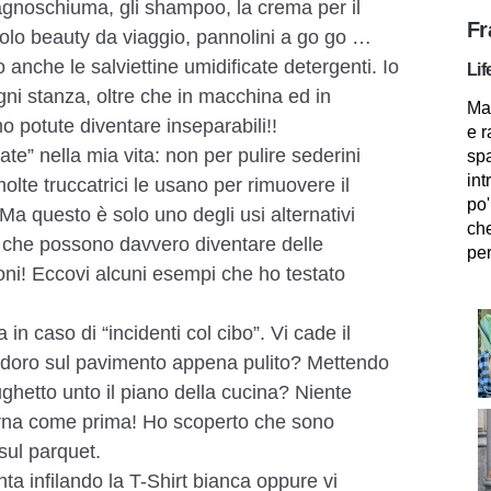
i bagnoschiuma, gli shampoo, la crema per il
Fr
ccolo beauty da viaggio, pannolini a go go …
 anche le salviettine umidificate detergenti. Io
Lif
ni stanza, oltre che in macchina ed in
Mam
 potute diventare inseparabili!!
e r
te” nella mia vita: non per pulire sederini
spa
int
 molte truccatrici le usano per rimuovere il
po'
 Ma questo è solo uno degli usi alternativi
che
e che possono davvero diventare delle
per
ioni! Eccovi alcuni esempi che ho testato
 in caso di “incidenti col cibo”. Vi cade il
doro sul pavimento appena pulito? Mettendo
sughetto unto il piano della cucina? Niente
orna come prima! Ho scoperto che sono
sul parquet.
nta infilando la T-Shirt bianca oppure vi