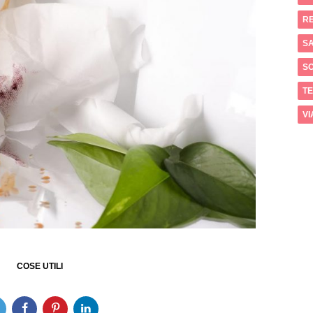
RE
SA
S
T
VI
COSE UTILI