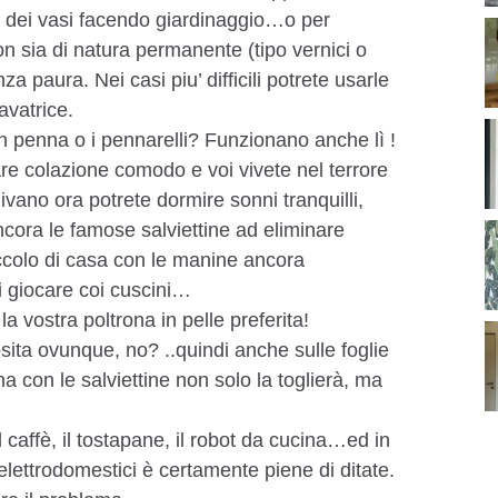
ra dei vasi facendo giardinaggio…o per
 sia di natura permanente (tipo vernici o
za paura. Nei casi piu’ difficili potrete usarle
avatrice.
n penna o i pennarelli? Funzionano anche lì !
are colazione comodo e voi vivete nel terrore
ivano ora potrete dormire sonni tranquilli,
cora le famose salviettine ad eliminare
iccolo di casa con le manine ancora
i giocare coi cuscini…
la vostra poltrona in pelle preferita!
sita ovunque, no? ..quindi anche sulle foglie
a con le salviettine non solo la toglierà, ma
 caffè, il tostapane, il robot da cucina…ed in
elettrodomestici è certamente piene di ditate.