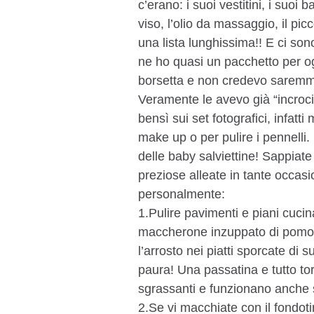
c’erano: i suoi vestitini, i suo
viso, l’olio da massaggio, il pi
una lista lunghissima!! E ci sono
ne ho quasi un pacchetto per og
borsetta e non credevo saremmo
Veramente le avevo già “incrocia
bensì sui set fotografici, infatti
make up o per pulire i pennelli.
delle baby salviettine! Sappiat
preziose alleate in tante occas
personalmente:
1.Pulire pavimenti e piani cucina
maccherone inzuppato di pomo
l’arrosto nei piatti sporcate di 
paura! Una passatina e tutto t
sgrassanti e funzionano anche 
2.Se vi macchiate con il fondoti