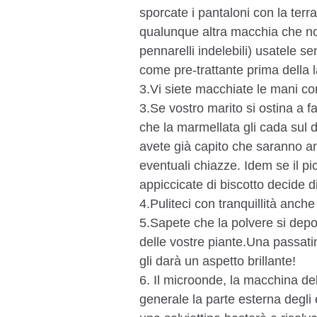
sporcate i pantaloni con la ter
qualunque altra macchia che non
pennarelli indelebili) usatele sen
come pre-trattante prima della l
3.Vi siete macchiate le mani co
3.Se vostro marito si ostina a f
che la marmellata gli cada sul d
avete già capito che saranno an
eventuali chiazze. Idem se il p
appiccicate di biscotto decide d
4.Puliteci con tranquillità anche 
5.Sapete che la polvere si depo
delle vostre piante.Una passatin
gli darà un aspetto brillante!
6. Il microonde, la macchina del
generale la parte esterna degli 