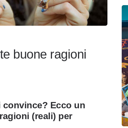
te buone ragioni
i convince? Ecco un
agioni (reali) per