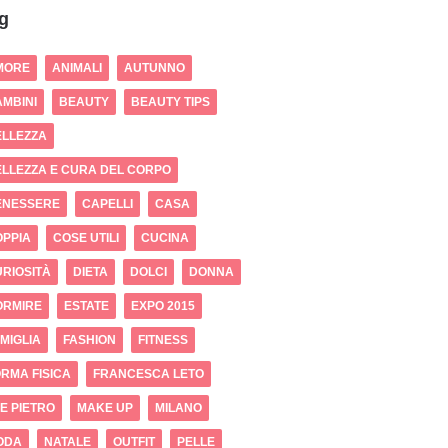
g
MORE
ANIMALI
AUTUNNO
MBINI
BEAUTY
BEAUTY TIPS
ELLEZZA
LLEZZA E CURA DEL CORPO
ENESSERE
CAPELLI
CASA
OPPIA
COSE UTILI
CUCINA
RIOSITÀ
DIETA
DOLCI
DONNA
ORMIRE
ESTATE
EXPO 2015
MIGLIA
FASHION
FITNESS
RMA FISICA
FRANCESCA LETO
 E PIETRO
MAKE UP
MILANO
ODA
NATALE
OUTFIT
PELLE