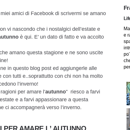
Fr
i miei amici di Facebook di scrivermi se amano
Lif
on vi nascondo che i nostalgici dell’estate e
Mam
e r
autunno
è qui. E’ un dato di fatto e va accolto
spa
int
 che amano questa stagione e ne sono uscite
po'
ine!
che
per
ne in questo blog post ed aggiungerle alle
 con tutti e..soprattutto con chi non ha molto
cedono l’inverno!
agioni per amare l’
autunno
” riesco a farvi
’estate e a farvi appassionare a questa
he ci accompagnerà verso l’inverno.
I PER AMARE L’ AUTUNNO