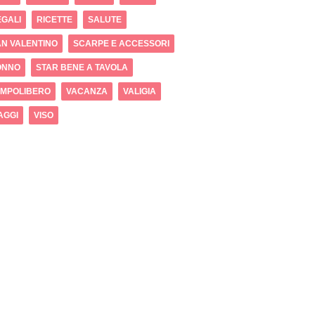
GALI
RICETTE
SALUTE
N VALENTINO
SCARPE E ACCESSORI
ONNO
STAR BENE A TAVOLA
EMPOLIBERO
VACANZA
VALIGIA
AGGI
VISO