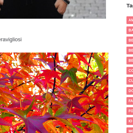
Ta
A
BA
ravigliosi
B
BE
B
C
CU
D
FA
FO
IO
M