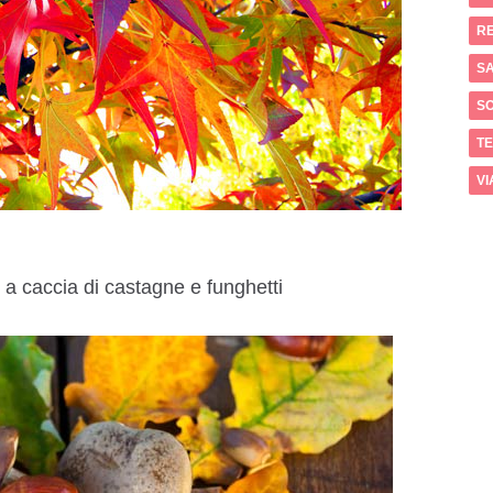
RE
SA
S
T
VI
a caccia di castagne e funghetti