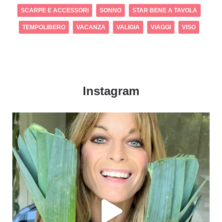
SCARPE E ACCESSORI
SONNO
STAR BENE A TAVOLA
TEMPOLIBERO
VACANZA
VALIGIA
VIAGGI
VISO
Instagram