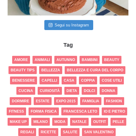
Segui su Instagram
Tag
AMORE
ANIMALI
AUTUNNO
BAMBINI
BEAUTY
BEAUTY TIPS
BELLEZZA
BELLEZZA E CURA DEL CORPO
BENESSERE
CAPELLI
CASA
COPPIA
COSE UTILI
CUCINA
CURIOSITÀ
DIETA
DOLCI
DONNA
DORMIRE
ESTATE
EXPO 2015
FAMIGLIA
FASHION
FITNESS
FORMA FISICA
FRANCESCA LETO
IO E PIETRO
MAKE UP
MILANO
MODA
NATALE
OUTFIT
PELLE
REGALI
RICETTE
SALUTE
SAN VALENTINO