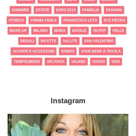
DORMIRE
ESTATE
EXPO 2015
FAMIGLIA
FASHION
FITNESS
FORMA FISICA
FRANCESCA LETO
IO E PIETRO
MAKE UP
MILANO
MODA
NATALE
OUTFIT
PELLE
REGALI
RICETTE
SALUTE
SAN VALENTINO
SCARPE E ACCESSORI
SONNO
STAR BENE A TAVOLA
TEMPOLIBERO
VACANZA
VALIGIA
VIAGGI
VISO
Instagram