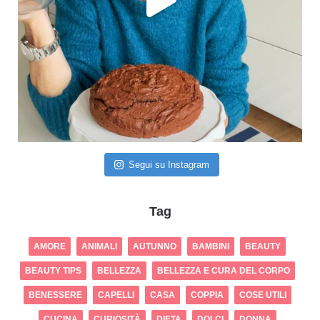
Segui su Instagram
Tag
AMORE
ANIMALI
AUTUNNO
BAMBINI
BEAUTY
BEAUTY TIPS
BELLEZZA
BELLEZZA E CURA DEL CORPO
BENESSERE
CAPELLI
CASA
COPPIA
COSE UTILI
CUCINA
CURIOSITÀ
DIETA
DOLCI
DONNA