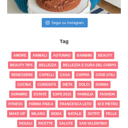
Segui su Instagram
Tag
AMORE
ANIMALI
AUTUNNO
BAMBINI
BEAUTY
BEAUTY TIPS
BELLEZZA
BELLEZZA E CURA DEL CORPO
BENESSERE
CAPELLI
CASA
COPPIA
COSE UTILI
CUCINA
CURIOSITÀ
DIETA
DOLCI
DONNA
DORMIRE
ESTATE
EXPO 2015
FAMIGLIA
FASHION
FITNESS
FORMA FISICA
FRANCESCA LETO
IO E PIETRO
MAKE UP
MILANO
MODA
NATALE
OUTFIT
PELLE
REGALI
RICETTE
SALUTE
SAN VALENTINO