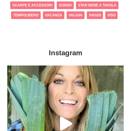
SCARPE E ACCESSORI
SONNO
STAR BENE A TAVOLA
TEMPOLIBERO
VACANZA
VALIGIA
VIAGGI
VISO
Instagram