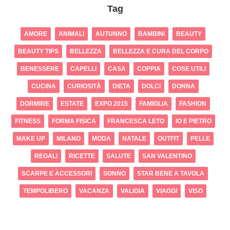
Tag
AMORE
ANIMALI
AUTUNNO
BAMBINI
BEAUTY
BEAUTY TIPS
BELLEZZA
BELLEZZA E CURA DEL CORPO
BENESSERE
CAPELLI
CASA
COPPIA
COSE UTILI
CUCINA
CURIOSITÀ
DIETA
DOLCI
DONNA
DORMIRE
ESTATE
EXPO 2015
FAMIGLIA
FASHION
FITNESS
FORMA FISICA
FRANCESCA LETO
IO E PIETRO
MAKE UP
MILANO
MODA
NATALE
OUTFIT
PELLE
REGALI
RICETTE
SALUTE
SAN VALENTINO
SCARPE E ACCESSORI
SONNO
STAR BENE A TAVOLA
TEMPOLIBERO
VACANZA
VALIGIA
VIAGGI
VISO