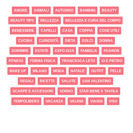
AMORE
ANIMALI
AUTUNNO
BAMBINI
BEAUTY
BEAUTY TIPS
BELLEZZA
BELLEZZA E CURA DEL CORPO
BENESSERE
CAPELLI
CASA
COPPIA
COSE UTILI
CUCINA
CURIOSITÀ
DIETA
DOLCI
DONNA
DORMIRE
ESTATE
EXPO 2015
FAMIGLIA
FASHION
FITNESS
FORMA FISICA
FRANCESCA LETO
IO E PIETRO
MAKE UP
MILANO
MODA
NATALE
OUTFIT
PELLE
REGALI
RICETTE
SALUTE
SAN VALENTINO
SCARPE E ACCESSORI
SONNO
STAR BENE A TAVOLA
TEMPOLIBERO
VACANZA
VALIGIA
VIAGGI
VISO