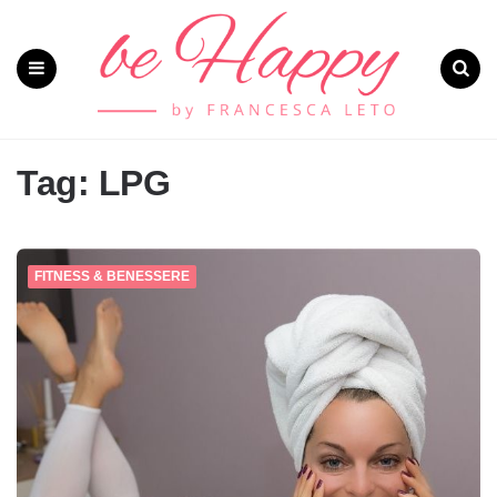
Menu
Search
Tag: LPG
FITNESS & BENESSERE