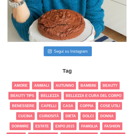
Segui su Instagram
Tag
AMORE
ANIMALI
AUTUNNO
BAMBINI
BEAUTY
BEAUTY TIPS
BELLEZZA
BELLEZZA E CURA DEL CORPO
BENESSERE
CAPELLI
CASA
COPPIA
COSE UTILI
CUCINA
CURIOSITÀ
DIETA
DOLCI
DONNA
DORMIRE
ESTATE
EXPO 2015
FAMIGLIA
FASHION