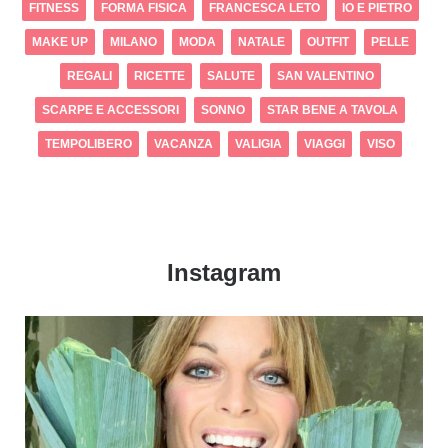
FITNESS
FORMA FISICA
FRANCESCA LETO
IO E PIETRO
MAKE UP
MILANO
MODA
NATALE
OUTFIT
PELLE
REGALI
RICETTE
SALUTE
SAN VALENTINO
SCARPE E ACCESSORI
SONNO
STAR BENE A TAVOLA
TEMPOLIBERO
VACANZA
VALIGIA
VIAGGI
VISO
Instagram