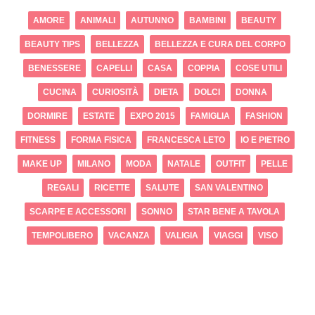
AMORE
ANIMALI
AUTUNNO
BAMBINI
BEAUTY
BEAUTY TIPS
BELLEZZA
BELLEZZA E CURA DEL CORPO
BENESSERE
CAPELLI
CASA
COPPIA
COSE UTILI
CUCINA
CURIOSITÀ
DIETA
DOLCI
DONNA
DORMIRE
ESTATE
EXPO 2015
FAMIGLIA
FASHION
FITNESS
FORMA FISICA
FRANCESCA LETO
IO E PIETRO
MAKE UP
MILANO
MODA
NATALE
OUTFIT
PELLE
REGALI
RICETTE
SALUTE
SAN VALENTINO
SCARPE E ACCESSORI
SONNO
STAR BENE A TAVOLA
TEMPOLIBERO
VACANZA
VALIGIA
VIAGGI
VISO