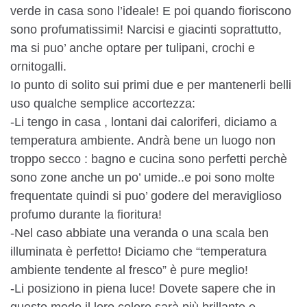
verde in casa sono l’ideale! E poi quando fioriscono
sono profumatissimi! Narcisi e giacinti soprattutto,
ma si puo’ anche optare per tulipani, crochi e
ornitogalli.
Io punto di solito sui primi due e per mantenerli belli
uso qualche semplice accortezza:
-Li tengo in casa , lontani dai caloriferi, diciamo a
temperatura ambiente. Andrà bene un luogo non
troppo secco : bagno e cucina sono perfetti perchè
sono zone anche un po’ umide..e poi sono molte
frequentate quindi si puo’ godere del meraviglioso
profumo durante la fioritura!
-Nel caso abbiate una veranda o una scala ben
illuminata è perfetto! Diciamo che “temperatura
ambiente tendente al fresco” è pure meglio!
-Li posiziono in piena luce! Dovete sapere che in
questo modo il loro colore sarà più brillante e