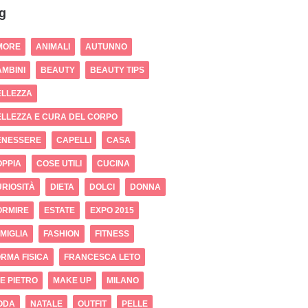
g
MORE
ANIMALI
AUTUNNO
MBINI
BEAUTY
BEAUTY TIPS
ELLEZZA
LLEZZA E CURA DEL CORPO
ENESSERE
CAPELLI
CASA
OPPIA
COSE UTILI
CUCINA
RIOSITÀ
DIETA
DOLCI
DONNA
ORMIRE
ESTATE
EXPO 2015
MIGLIA
FASHION
FITNESS
RMA FISICA
FRANCESCA LETO
 E PIETRO
MAKE UP
MILANO
ODA
NATALE
OUTFIT
PELLE