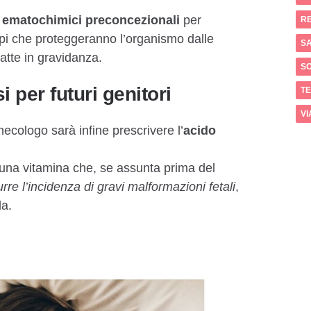
 ematochimici preconcezionali
​per
RE
orpi che proteggeranno l’organismo dalle
SA
atte in gravidanza.​
S
i per futuri genitori
T
VI
cologo sarà infine​ ​prescrivere l’
acido
una vitamina che, ​se assunta ​prima del
urre l’incidenza di gravi malformazioni fetali​
,
da.