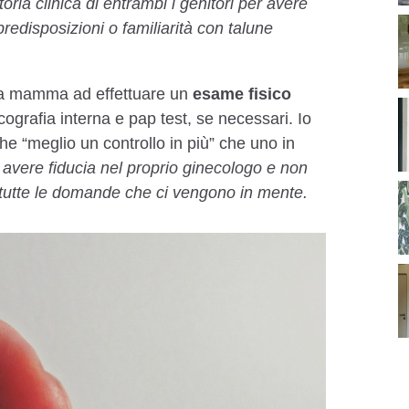
ria clinica di entrambi i genitori per avere
predisposizioni o familiarità con talune
ura mamma ad effettuare un​
​esame fisico
ografia interna e pap test​, ​se necessari. Io
he “meglio un controllo in più” che uno in
 avere fiducia nel proprio ginecologo e non
i tutte le domande che ci vengono in mente.