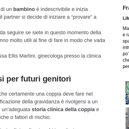
Fr
 di un
bambino
è indescrivibile e inizia
l partner si decide di iniziare a “provare” a
Lif
Mam
 da seguire se siete in questo momento della
e r
anno molto utili al fine di fare in modo che vada
spa
int
po'
ssa Ellis Martini, ginecologa presso la clinica
che
per
i per futuri genitori
che certamente una coppia deve fare nel
icazione​ ​della gravidanza è rivolgersi a un
re un’adeguata
storia clinica​ ​della coppia
​ e ​
he o fattori di rischio​.