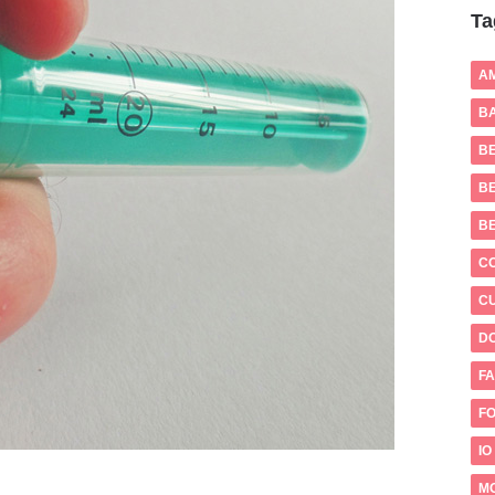
Ta
A
BA
B
BE
B
C
CU
D
FA
FO
IO
M