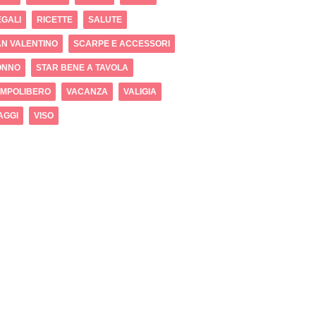
GALI
RICETTE
SALUTE
N VALENTINO
SCARPE E ACCESSORI
ONNO
STAR BENE A TAVOLA
EMPOLIBERO
VACANZA
VALIGIA
AGGI
VISO