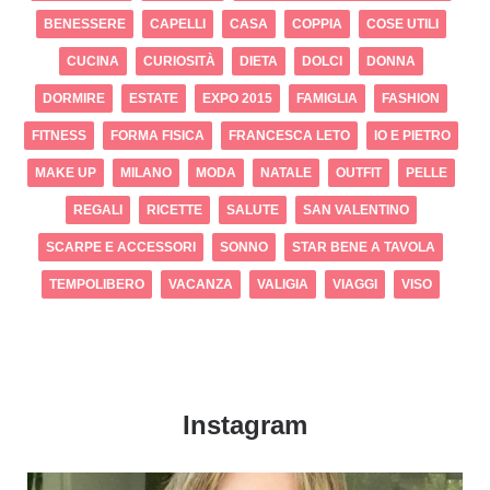
BENESSERE
CAPELLI
CASA
COPPIA
COSE UTILI
CUCINA
CURIOSITÀ
DIETA
DOLCI
DONNA
DORMIRE
ESTATE
EXPO 2015
FAMIGLIA
FASHION
FITNESS
FORMA FISICA
FRANCESCA LETO
IO E PIETRO
MAKE UP
MILANO
MODA
NATALE
OUTFIT
PELLE
REGALI
RICETTE
SALUTE
SAN VALENTINO
SCARPE E ACCESSORI
SONNO
STAR BENE A TAVOLA
TEMPOLIBERO
VACANZA
VALIGIA
VIAGGI
VISO
Instagram