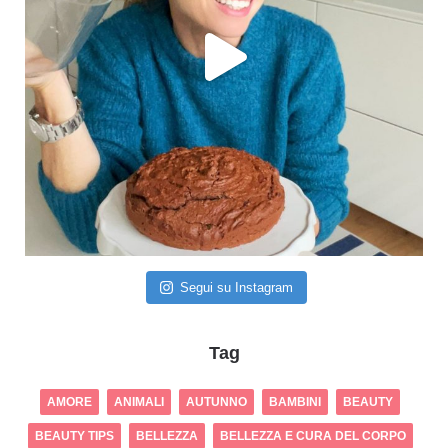
Segui su Instagram
Tag
AMORE
ANIMALI
AUTUNNO
BAMBINI
BEAUTY
BEAUTY TIPS
BELLEZZA
BELLEZZA E CURA DEL CORPO