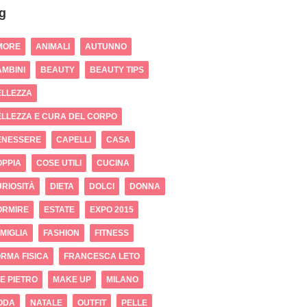
g
MORE
ANIMALI
AUTUNNO
MBINI
BEAUTY
BEAUTY TIPS
ELLEZZA
LLEZZA E CURA DEL CORPO
ENESSERE
CAPELLI
CASA
OPPIA
COSE UTILI
CUCINA
RIOSITÀ
DIETA
DOLCI
DONNA
ORMIRE
ESTATE
EXPO 2015
MIGLIA
FASHION
FITNESS
RMA FISICA
FRANCESCA LETO
 E PIETRO
MAKE UP
MILANO
ODA
NATALE
OUTFIT
PELLE