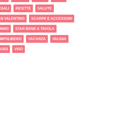
GALI
RICETTE
SALUTE
N VALENTINO
SCARPE E ACCESSORI
ONNO
STAR BENE A TAVOLA
EMPOLIBERO
VACANZA
VALIGIA
AGGI
VISO