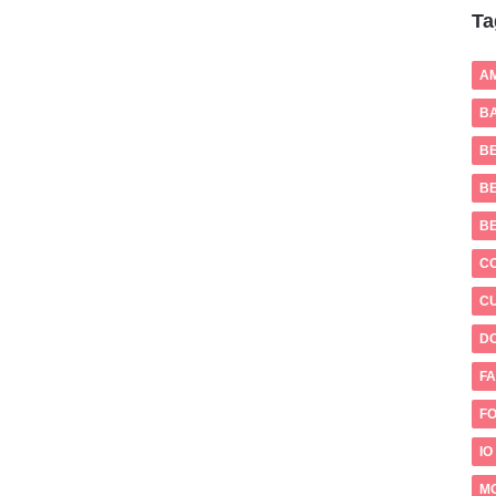
Ta
A
BA
B
BE
B
C
CU
D
FA
FO
IO
M