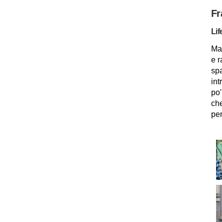
Fr
Lif
Mam
e r
spa
int
po'
che
per